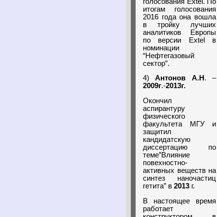
голосования Extel. По
итогам голосования
2016 года она вошла
в тройку лучших
аналитиков Европы
по версии Extel в
номинации
“Нефтегазовый
сектор”.
4)
Антонов А.Н
. –
2009г
.-
2013г.
Окончил
аспирантуру
физического
факультета МГУ и
защитил
кандидатскую
диссертацию по
теме”Влияние
повехностно-
активных веществ на
синтез наночастиц
гетита” в
2013
г.
В настоящее время
работает
конструктором в