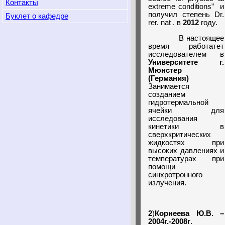
Контакты
extreme conditions” и
получил степень Dr.
Буклет о кафедре
rer. nat . в
2012
году.
В настоящее
время работатет
исследователем в
Университете г.
Мюнстер
(Германия)
Занимается
созданием
гидротермальной
ячейки для
исследования
кинетики в
сверхкритических
жидкостях при
высоких давлениях и
температурах при
помощи
синхротронного
излучения.
2
)
Корнеева Ю.В. –
2004г.-2008г
.