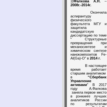
3)
Фалкова А.Н.
–
2008г.-2014г.
Окончила
аспирантуру
физического
факультета МГУ и
защитила
кандидатскую
диссертацию по теме
“ Структурные
превращения при
механосинтезе и
химическом синтезе
нанокомпозитов Fe-
Al(Ga)-O” в
2014 г
.
В настоящее
время работает
старшим аналитиком
в
“Сбербанк
Управление
активами
” В 2017
году А.Фалкова
заняла первое место
в рэнкинге лучших
аналитиков России
по результатам