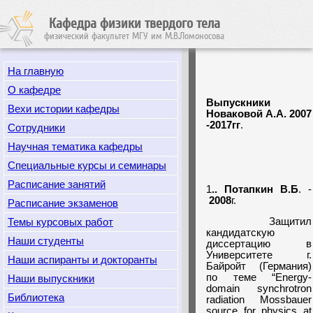
Кафедра физики твердого тела
физический факультет МГУ им М.В.Ломоносова
На главную
О кафедре
Выпускники
Вехи истории кафедры
Новаковой А.А. 2007
-2017гг
.
Сотрудники
Научная тематика кафедры
Специальные курсы и семинары
Расписание занятий
1
.. Потапкин В.Б
. -
2008
г.
Расписание экзаменов
Защитил
Темы курсовых работ
кандидатскую
Наши студенты
диссертацию в
Университете г.
Наши аспиранты и докторанты
Байройт (Германия)
по теме “Energy-
Наши выпускники
domain synchrotron
Библиотека
radiation Mossbauer
source for physics at