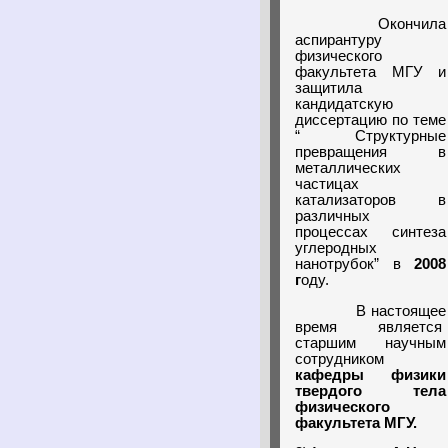
Окончила
аспирантуру
физического
факультета МГУ и
защитила
кандидатскую
диссертацию по теме
“ Структурные
превращения в
металлических
частицах
катализаторов в
различных
процессах синтеза
углеродных
нанотрубок” в
2008
г
оду.
В настоящее
время является
старшим научным
сотрудником
кафедры физики
твердого тела
физического
факультета МГУ.