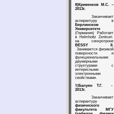
8)Кривенков М.С. –
2013г.
Заканчивает
аспирантуру в
Берлинском
Университете
(Германия) Работает
в Helmholtz Zentrum
на синхротроне
BESSY
II.
Занимается физикой
поверхности и
функциональными
двумерными
структурами с
интересными
электронными
свойствами.
9)
Балуян Т.Г. -
2013г.
Заканчивает
аспирантуру
физического
факультета МГУ
(кафедра физики