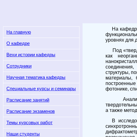
На кафедре ф
На главную
функциональ
уровнях для 
О кафедре
Под «твердо
Вехи истории кафедры
как неорг
нанокристал
Сотрудники
соединения,
структуры, п
Научная тематика кафедры
материалы, 
построенные 
Специальные курсы и семинары
фотонике, сп
Анализ вза
Расписание занятий
твердотельны
а также мето
Расписание экзаменов
В исследов
Темы курсовых работ
синхротронн
дифрактометр
Наши студенты