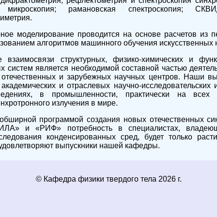
дифрактометрия, рефлектометрия и спектроскопия синхр
я микроскопия; рамановская спектроскопия; СКВИ
иметрия.
е моделирование проводится на основе расчетов из п
льзованием алгоритмов машинного обучения искусственных 
заимосвязи структурных, физико-химических и функ
х систем является необходимой составной частью деяте
 отечественных и зарубежных научных центров. Наши вы
академических и отраслевых научно-исследовательских 
ведениях, в промышленности, практически на всех 
инхротронного излучения в мире.
бширной программой создания новых отечественных си
ИЛА» и «РИФ» потребность в специалистах, владею
следования конденсированных сред, будет только раст
удовлетворяют выпускники нашей кафедры.
© Кафедра физики твердого тела 2026 г.