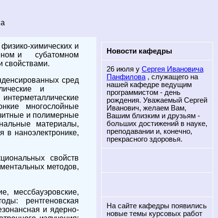
ва
 физико-химических и
Новости кафедры
томном и субатомном
и свойствами.
26 июля у
Сергея Ивановича
Панфилова
, служащего на
нденсированных сред
нашей кафедре ведущим
ристаллические и
программистом - день
интерметаллические
рождения. Уважаемый Сергей
онкие многослойные
Иванович, желаем Вам,
озитные и полимерные
Вашим близким и друзьям -
ональные материалы,
больших достижений в науке,
преподавании и, конечно,
я в наноэлектронике,
прекрасного здоровья.
иональных свойств
иментальных методов,
, мессбауэровские,
оды: рентгеновская
На сайте кафедры появились
езонансная и ядерно-
новые темы курсовых работ