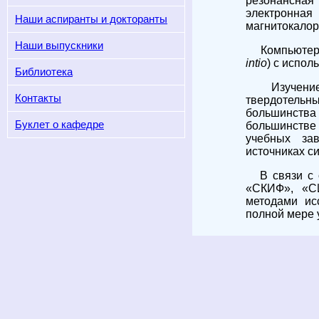
резонансная 
электронна
Наши аспиранты и докторанты
магнитокалор
Наши выпускники
Компьютерно
intio
) с испо
Библиотека
Изучение в
Контакты
твердотельны
большинства
Буклет о кафедре
большинстве 
учебных за
источниках с
В связи с о
«СКИФ», «С
методами ис
полной мере 