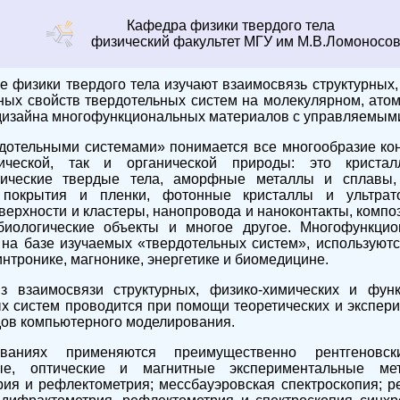
Кафедра физики твердого тела
физический факультет МГУ им М.В.Ломоносо
изики твердого тела изучают взаимосвязь структурных,
ных свойств твердотельных систем на молекулярном, а
дизайна многофункциональных материалов с управляемым
тельными системами» понимается все многообразие ко
анической, так и органической природы: это к
лические твердые тела, аморфные металлы и сплавы, 
 покрытия и пленки, фотонные кристаллы и ультрат
оверхности и кластеры, нанопровода и наноконтакты, комп
биологические объекты и многое другое. Многофункци
на базе изучаемых «твердотельных систем», используютс
интронике, магнонике, энергетике и биомедицине.
имосвязи структурных, физико-химических и функц
х систем проводится при помощи теоретических и экспер
дов компьютерного моделирования.
аниях применяются преимущественно рентгеновские
ые, оптические и магнитные экспериментальные мет
ия и рефлектометрия; мессбауэровская спектроскопия; р