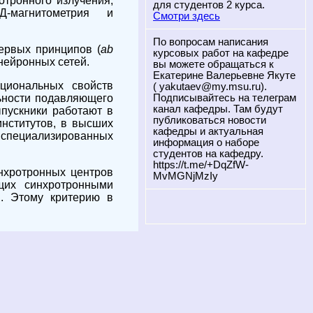
отронного излучения;
для студентов 2 курса.
Д-магнитометрия и
Смотри здесь
По вопросам написания
ервых принципов (
ab
курсовых работ на кафедре
нейронных сетей.
вы можете обращаться к
Екатерине Валерьевне Якуте
циональных свойств
( yakutaev@my.msu.ru).
льности подавляющего
Подписывайтесь на телеграм
канал кафедры. Там будут
пускники работают в
публиковаться новости
институтов, в высших
кафедры и актуальная
специализированных
информация о наборе
студентов на кафедру.
https://t.me/+DqZfW-
нхротронных центров
MvMGNjMzIy
щих синхротронными
и. Этому критерию в